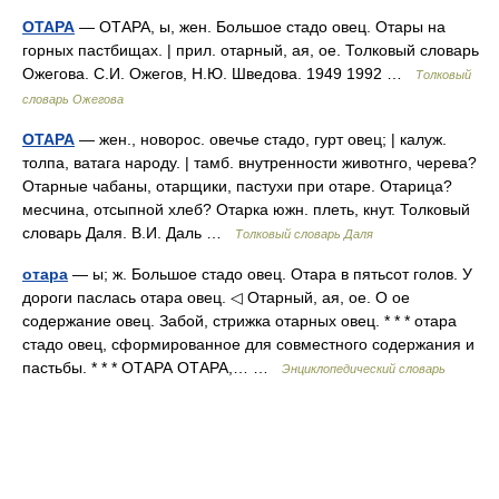
ОТАРА
— ОТАРА, ы, жен. Большое стадо овец. Отары на
горных пастбищах. | прил. отарный, ая, ое. Толковый словарь
Ожегова. С.И. Ожегов, Н.Ю. Шведова. 1949 1992 …
Толковый
словарь Ожегова
ОТАРА
— жен., новорос. овечье стадо, гурт овец; | калуж.
толпа, ватага народу. | тамб. внутренности животнго, черева?
Отарные чабаны, отарщики, пастухи при отаре. Отарица?
месчина, отсыпной хлеб? Отарка южн. плеть, кнут. Толковый
словарь Даля. В.И. Даль …
Толковый словарь Даля
отара
— ы; ж. Большое стадо овец. Отара в пятьсот голов. У
дороги паслась отара овец. ◁ Отарный, ая, ое. О ое
содержание овец. Забой, стрижка отарных овец. * * * отара
стадо овец, сформированное для совместного содержания и
пастьбы. * * * ОТАРА ОТАРА,… …
Энциклопедический словарь