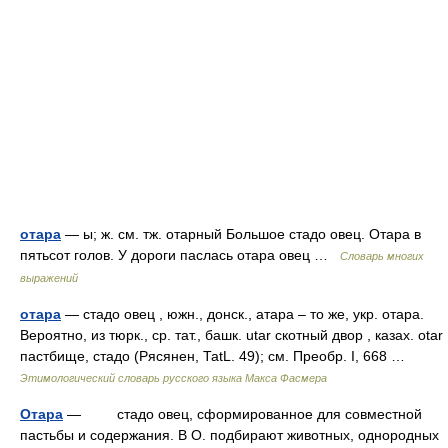
отара
— ы; ж. см. тж. отарный Большое стадо овец. Отара в
пятьсот голов. У дороги паслась отара овец …
Словарь многих
выражений
отара
— стадо овец , южн., донск., атара – то же, укр. отара.
Вероятно, из тюрк., ср. тат., башк. utar скотный двор , казах. оtаr
пастбище, стадо (Рясянен, ТаtL. 49); см. Преобр. I, 668 …
Этимологический словарь русского языка Макса Фасмера
Отара
— стадо овец, сформированное для совместной
пастьбы и содержания. В О. подбирают животных, однородных