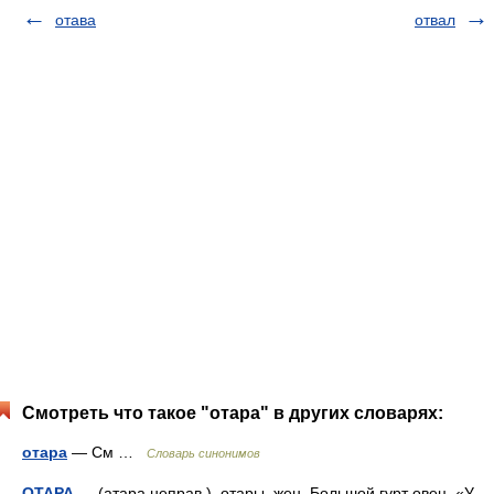
отава
отвал
Смотреть что такое "отара" в других словарях:
отара
— См …
Словарь синонимов
ОТАРА
— (атара неправ.), отары, жен. Большой гурт овец. «У