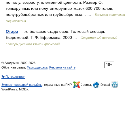
по полу, возрасту, племенной ценности. Размер О.
тонкорунных или полутонкорунных маток 600 700 голов;
полугрубошёрстных или грубошёрстных… …
Большая советская
энциклопедия
Отара
— ж. Большое стадо овец. Толковый словарь
Ефремовой. Т. Ф. Ефремова. 2000 …
Современный толковый
словарь русского языка Ефремовой
© Академик, 2000-2026
18+
Обратная связь:
Техподдержка
,
Реклама на сайте
👣 Путешествия
Экспорт словарей на сайты
, сделанные на PHP,
Joomla,
Drupal,
WordPress, MODx.