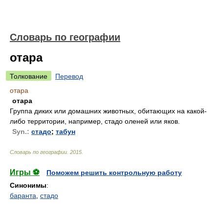
Словарь по географии
отара
Толкование
Перевод
отара
отара
Группа диких или домашних животных, обитающих на какой-
либо территории, например, стадо оленей или яков.
Syn.:
стадо
;
табун
Словарь по географии
.
2015
.
Игры ⚽
Поможем решить контрольную работу
Синонимы
:
баранта
,
стадо